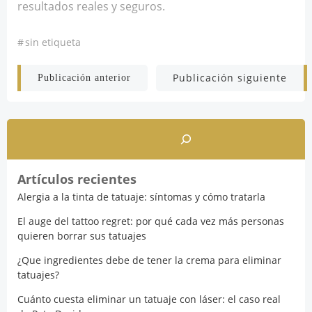
resultados reales y seguros.
#
sin etiqueta
Navegación
Navegación
Publicación siguiente
Publicación anterior
por
por
Buscar
las
las
entradas
entradas
Artículos recientes
Alergia a la tinta de tatuaje: síntomas y cómo tratarla
El auge del tattoo regret: por qué cada vez más personas
quieren borrar sus tatuajes
¿Que ingredientes debe de tener la crema para eliminar
tatuajes?
Cuánto cuesta eliminar un tatuaje con láser: el caso real