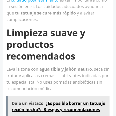
la sesión en sí. Los cuidados adecuados ayudan a
que
tu tatuaje se cure más rápido
y a evitar
complicaciones.
Limpieza suave y
productos
recomendados
Lava la zona con
agua tibia y jabón neutro
, seca sin
frotar y aplica las cremas cicatrizantes indicadas por
tu especialista. No uses pomadas antibióticas sin
recomendación médica.
Dale un vistazo
¿Es posible borrar un tatuaje
recién hecho?: Riesgos y recomendaciones