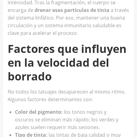
intensidad. Tras la fragmentación, el cuerpo se
encarga de
drenar esas partículas de tinta
a través
del sistema linfático. Por eso, mantener una buena
circulación y un sistema inmunitario saludable es
clave para acelerar el proceso.
Factores que influyen
en la velocidad del
borrado
No todos los tatuajes desaparecen al mismo ritmo.
Algunos factores determinantes son:
Color del pigmento:
los tonos negros y
oscuros se eliminan más rápido; los verdes y
azules suelen requerir más sesiones.
Tipo de tinta:
las tintas de baja calidad o muy