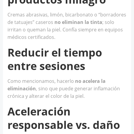
Cremas abrasivas, limón, bicarbonato o “borradores
de tatuajes” caseros
no eliminan la tinta
; solo
irritan o queman la piel. Confía siempre en equipos
médicos certificados.
Reducir el tiempo
entre sesiones
Como mencionamos, hacerlo
no acelera la
eliminación
, sino que puede generar inflamación
crónica y alterar el color de la piel.
Aceleración
responsable vs. daño